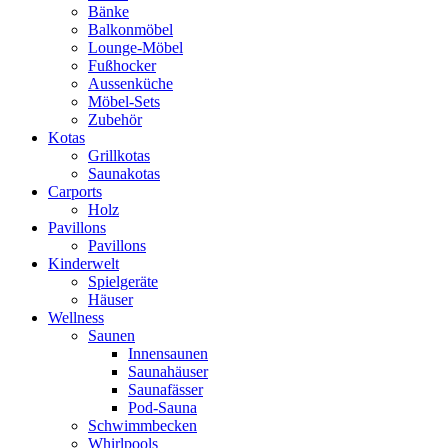
Bänke
Balkonmöbel
Lounge-Möbel
Fußhocker
Aussenküche
Möbel-Sets
Zubehör
Kotas
Grillkotas
Saunakotas
Carports
Holz
Pavillons
Pavillons
Kinderwelt
Spielgeräte
Häuser
Wellness
Saunen
Innensaunen
Saunahäuser
Saunafässer
Pod-Sauna
Schwimmbecken
Whirlpools