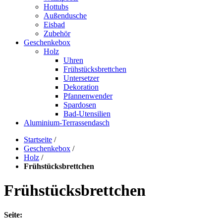
Hottubs
Außendusche
Eisbad
Zubehör
Geschenkebox
Holz
Uhren
Frühstücksbrettchen
Untersetzer
Dekoration
Pfannenwender
Spardosen
Bad-Utensilien
Aluminium-Terrassendasch
Startseite
/
Geschenkebox
/
Holz
/
Frühstücksbrettchen
Frühstücksbrettchen
Seite: