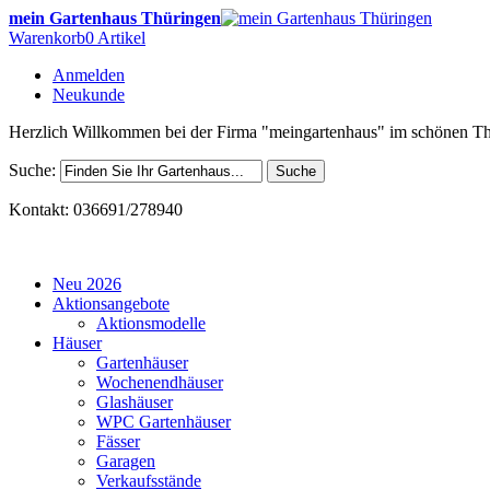
mein Gartenhaus Thüringen
Warenkorb
0 Artikel
Anmelden
Neukunde
Herzlich Willkommen bei der Firma "meingartenhaus" im schönen Th
Suche:
Suche
Kontakt: 036691/278940
Neu 2026
Aktionsangebote
Aktionsmodelle
Häuser
Gartenhäuser
Wochenendhäuser
Glashäuser
WPC Gartenhäuser
Fässer
Garagen
Verkaufsstände