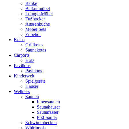
Bänke
Balkonmöbel
Lounge-Möbel
Fußhocker
Aussenküche
Möbel-Sets
Zubehör
Kotas
Grillkotas
Saunakotas
Carports
Holz
Pavillons
Pavillons
Kinderwelt
Spielgeräte
Häuser
Wellness
Saunen
Innensaunen
Saunahäuser
Saunafässer
Pod-Sauna
Schwimmbecken
Whirlpools