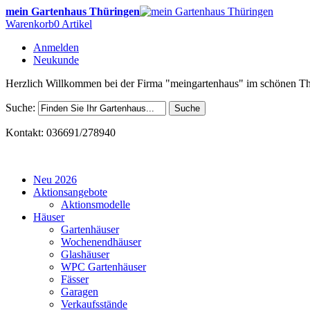
mein Gartenhaus Thüringen
Warenkorb
0 Artikel
Anmelden
Neukunde
Herzlich Willkommen bei der Firma "meingartenhaus" im schönen Th
Suche:
Suche
Kontakt: 036691/278940
Neu 2026
Aktionsangebote
Aktionsmodelle
Häuser
Gartenhäuser
Wochenendhäuser
Glashäuser
WPC Gartenhäuser
Fässer
Garagen
Verkaufsstände