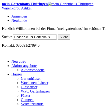
mein Gartenhaus Thüringen
Warenkorb
0 Artikel
Anmelden
Neukunde
Herzlich Willkommen bei der Firma "meingartenhaus" im schönen Th
Suche:
Suche
Kontakt: 036691/278940
Neu 2026
Aktionsangebote
Aktionsmodelle
Häuser
Gartenhäuser
Wochenendhäuser
Glashäuser
WPC Gartenhäuser
Fässer
Garagen
Verkaufsstände