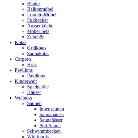
Bänke
Balkonmöbel
Lounge-Möbel
Fußhocker
Aussenküche
Möbel-Sets
Zubehör
Kotas
Grillkotas
Saunakotas
Carports
Holz
Pavillons
Pavillons
Kinderwelt
Spielgeräte
Häuser
Wellness
Saunen
Innensaunen
Saunahäuser
Saunafässer
Pod-Sauna
Schwimmbecken
Whirlpools