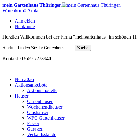
mein Gartenhaus Thüringen
Warenkorb
0 Artikel
Anmelden
Neukunde
Herzlich Willkommen bei der Firma "meingartenhaus" im schönen Th
Suche:
Suche
Kontakt: 036691/278940
Neu 2026
Aktionsangebote
Aktionsmodelle
Häuser
Gartenhäuser
Wochenendhäuser
Glashäuser
WPC Gartenhäuser
Fässer
Garagen
Verkaufsstände