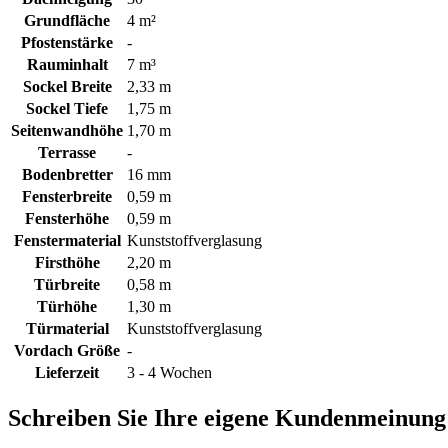
Grundfläche
4 m²
Pfostenstärke
-
Rauminhalt
7 m³
Sockel Breite
2,33 m
Sockel Tiefe
1,75 m
Seitenwandhöhe
1,70 m
Terrasse
-
Bodenbretter
16 mm
Fensterbreite
0,59 m
Fensterhöhe
0,59 m
Fenstermaterial
Kunststoffverglasung
Firsthöhe
2,20 m
Türbreite
0,58 m
Türhöhe
1,30 m
Türmaterial
Kunststoffverglasung
Vordach Größe
-
Lieferzeit
3 - 4 Wochen
Schreiben Sie Ihre eigene Kundenmeinung