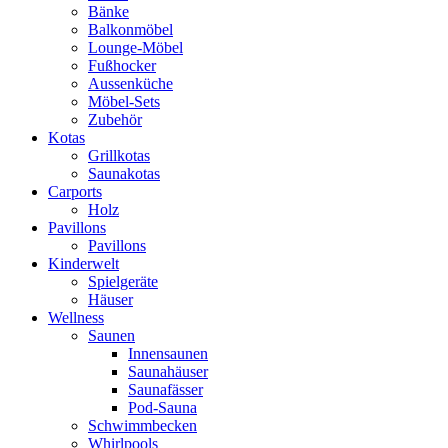
Bänke
Balkonmöbel
Lounge-Möbel
Fußhocker
Aussenküche
Möbel-Sets
Zubehör
Kotas
Grillkotas
Saunakotas
Carports
Holz
Pavillons
Pavillons
Kinderwelt
Spielgeräte
Häuser
Wellness
Saunen
Innensaunen
Saunahäuser
Saunafässer
Pod-Sauna
Schwimmbecken
Whirlpools