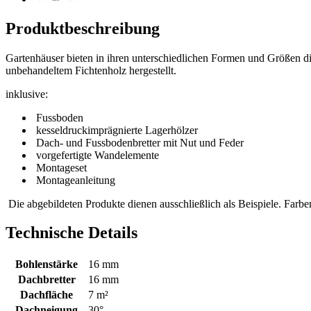
Produktbeschreibung
Gartenhäuser bieten in ihren unterschiedlichen Formen und Größen die
unbehandeltem Fichtenholz hergestellt.
inklusive:
Fussboden
kesseldruckimprägnierte Lagerhölzer
Dach- und Fussbodenbretter mit Nut und Feder
vorgefertigte Wandelemente
Montageset
Montageanleitung
Die abgebildeten Produkte dienen ausschließlich als Beispiele. Farb
Technische Details
Bohlenstärke
16 mm
Dachbretter
16 mm
Dachfläche
7 m²
Dachneigung
30°