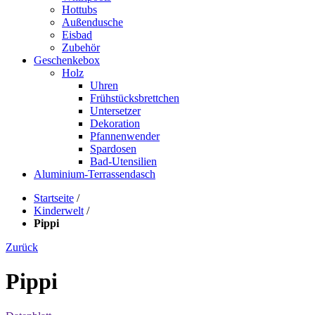
Hottubs
Außendusche
Eisbad
Zubehör
Geschenkebox
Holz
Uhren
Frühstücksbrettchen
Untersetzer
Dekoration
Pfannenwender
Spardosen
Bad-Utensilien
Aluminium-Terrassendasch
Startseite
/
Kinderwelt
/
Pippi
Zurück
Pippi