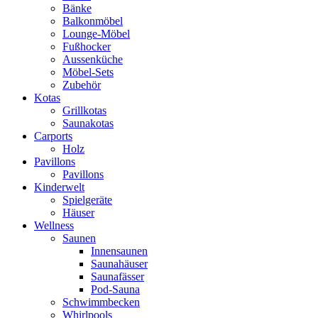
Bänke
Balkonmöbel
Lounge-Möbel
Fußhocker
Aussenküche
Möbel-Sets
Zubehör
Kotas
Grillkotas
Saunakotas
Carports
Holz
Pavillons
Pavillons
Kinderwelt
Spielgeräte
Häuser
Wellness
Saunen
Innensaunen
Saunahäuser
Saunafässer
Pod-Sauna
Schwimmbecken
Whirlpools