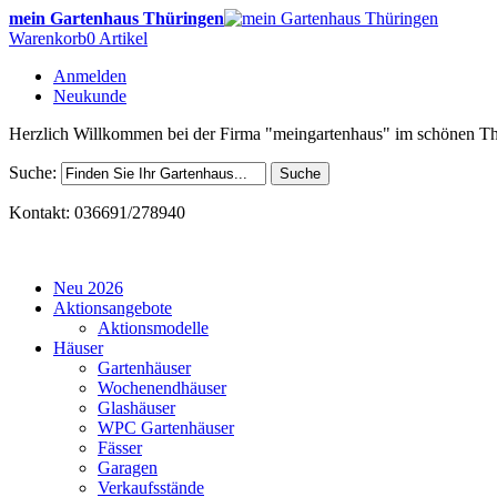
mein Gartenhaus Thüringen
Warenkorb
0 Artikel
Anmelden
Neukunde
Herzlich Willkommen bei der Firma "meingartenhaus" im schönen Th
Suche:
Suche
Kontakt: 036691/278940
Neu 2026
Aktionsangebote
Aktionsmodelle
Häuser
Gartenhäuser
Wochenendhäuser
Glashäuser
WPC Gartenhäuser
Fässer
Garagen
Verkaufsstände